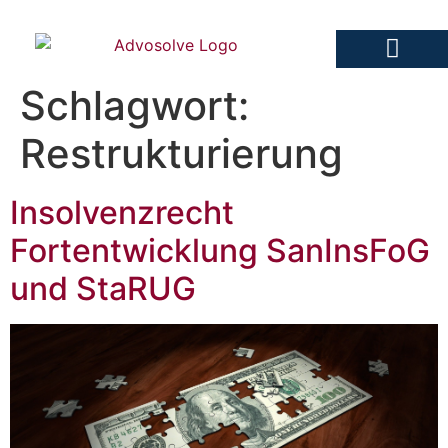
Schlagwort:
Advosolve Fachanwalt
Restrukturierung
Insolvenzrecht
Fortentwicklung SanInsFoG
und StaRUG