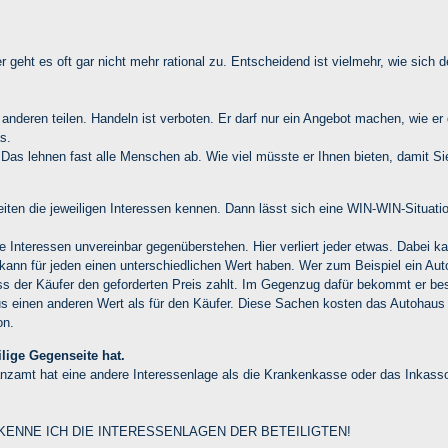
 geht es oft gar nicht mehr rational zu. Entscheidend ist vielmehr, wie sich d
deren teilen. Handeln ist verboten. Er darf nur ein Angebot machen, wie er d
s.
 Das lehnen fast alle Menschen ab. Wie viel müsste er Ihnen bieten, damit S
iten die jeweiligen Interessen kennen. Dann lässt sich eine WIN-WIN-Situati
Interessen unvereinbar gegenüberstehen. Hier verliert jeder etwas. Dabei k
ann für jeden einen unterschiedlichen Wert haben. Wer zum Beispiel ein Auto
ss der Käufer den geforderten Preis zahlt. Im Gegenzug dafür bekommt er be
aus einen anderen Wert als für den Käufer. Diese Sachen kosten das Autohaus
on.
ilige Gegenseite hat.
anzamt hat eine andere Interessenlage als die Krankenkasse oder das Inkas
NNE ICH DIE INTERESSENLAGEN DER BETEILIGTEN!