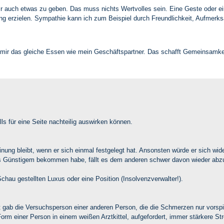
 mir auch etwas zu geben. Das muss nichts Wertvolles sein. Eine Geste oder e
ung erzielen. Sympathie kann ich zum Beispiel durch Freundlichkeit, Aufmerk
e mir das gleiche Essen wie mein Geschäftspartner. Das schafft Gemeinsamkeit
ls für eine Seite nachteilig auswirken können.
inung bleibt, wenn er sich einmal festgelegt hat. Ansonsten würde er sich wid
Günstigem bekommen habe, fällt es dem anderen schwer davon wieder abzuwe
 Schau gestellten Luxus oder eine Position (Insolvenzverwalter!).
gab die Versuchsperson einer anderen Person, die die Schmerzen nur vorspie
Form einer Person in einem weißen Arztkittel, aufgefordert, immer stärkere S