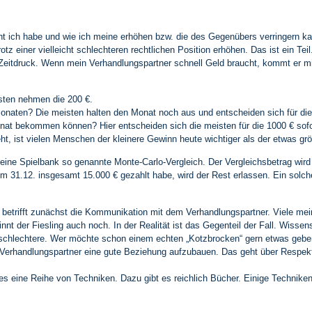
ich habe und wie ich meine erhöhen bzw. die des Gegenübers verringern kan
trotz einer vielleicht schlechteren rechtlichen Position erhöhen. Das ist ein 
 Zeitdruck. Wenn mein Verhandlungspartner schnell Geld braucht, kommt er mi
isten nehmen die 200 €.
 Monaten? Die meisten halten den Monat noch aus und entscheiden sich für die
nat bekommen können? Hier entscheiden sich die meisten für die 1000 € sofo
t, ist vielen Menschen der kleinere Gewinn heute wichtiger als der etwas g
eine Spielbank so genannte Monte-Carlo-Vergleich. Der Vergleichsbetrag wird
 31.12. insgesamt 15.000 € gezahlt habe, wird der Rest erlassen. Ein solcher
betrifft zunächst die Kommunikation mit dem Verhandlungspartner. Viele mei
nnt der Fiesling auch noch. In der Realität ist das Gegenteil der Fall. Wissen
 schlechtere. Wer möchte schon einem echten „Kotzbrocken“ gern etwas geb
Verhandlungspartner eine gute Beziehung aufzubauen. Das geht über Respek
es eine Reihe von Techniken. Dazu gibt es reichlich Bücher. Einige Technike