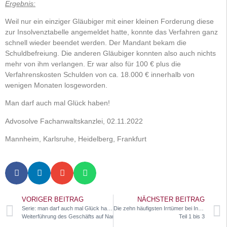
Ergebnis:
Weil nur ein einziger Gläubiger mit einer kleinen Forderung diese
zur Insolvenztabelle angemeldet hatte, konnte das Verfahren ganz
schnell wieder beendet werden. Der Mandant bekam die
Schuldbefreiung. Die anderen Gläubiger konnten also auch nichts
mehr von ihm verlangen. Er war also für 100 € plus die
Verfahrenskosten Schulden von ca. 18.000 € innerhalb von
wenigen Monaten losgeworden.
Man darf auch mal Glück haben!
Advosolve Fachanwaltskanzlei, 02.11.2022
Mannheim, Karlsruhe, Heidelberg, Frankfurt
VORIGER BEITRAG
NÄCHSTER BEITRAG
Serie: man darf auch mal Glück haben!
Die zehn häufigsten Irrtümer bei Insolvenzen
Weiterführung des Geschäfts auf Namen einer anderen Person
Teil 1 bis 3