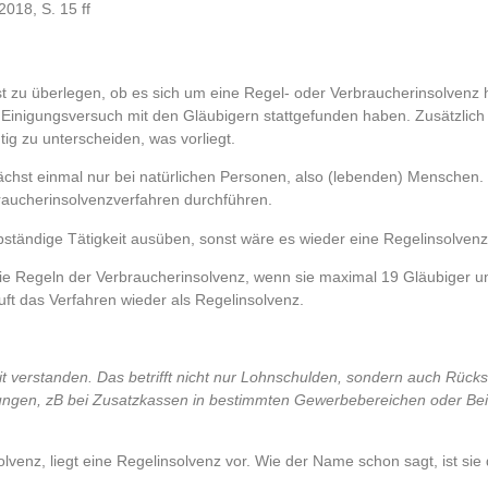
2018, S. 15 ff
rst zu überlegen, ob es sich um eine Regel- oder Verbraucherinsolvenz 
r Einigungsversuch mit den Gläubigern stattgefunden haben. Zusätzlich
ig zu unterscheiden, was vorliegt.
ächst einmal nur bei natürlichen Personen, also (lebenden) Menschen. 
raucherinsolvenzverfahren durchführen.
bständige Tätigkeit ausüben, sonst wäre es wieder eine Regelinsolvenz
die Regeln der Verbraucherinsolvenz, wenn sie maximal 19 Gläubiger u
äuft das Verfahren wieder als Regelinsolvenz.
it verstanden. Das betrifft nicht nur Lohnschulden, sondern auch Rücks
rungen, zB bei Zusatzkassen in bestimmten Gewerbebereichen oder Be
venz, liegt eine Regelinsolvenz vor. Wie der Name schon sagt, ist sie 