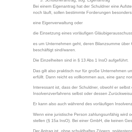
Bei einem Eigenantrag hat der Schuldner eine Aufst
noch läuft, sollen bestimmte Forderungen besonde
eine Eigenverwaltung oder
die Einsetzung eines vorläufigen Gläubigerausschus
es um Unternehmen geht, deren Bilanzsumme über 6 
beschäftigt sind/waren.
Die Einzelheiten sind in § 13 Abs 1 InsO aufgeführt.
Das gilt also praktisch nur für große Unternehmen u
erfüllt. Dann reicht es vollkommen aus, eine ganz no
Interessant ist, dass der Schuldner, obwohl er selbst
Insolvenzverfahrens selbst oder dessen Zurückweis
Er kann also auch während des vorläufigen Insolven
Wenn eine juristische Person zahlungsunfähig wird ode
stellen (§ 15a InsO). Bei einer GmbH, die keinen Ges
Der Antrag ist „ohne schuldhaftes Zögern, spätesten