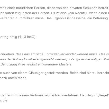
lvenz einer natürlichen Person, diese von den privaten Schulden befrei
nsarten zugunsten der Person. Es ist also kein Nachteil, wenn einen 
zverfahren durchführen muss. Das Ergebnis ist dasselbe: die Befreiung
Antrag nötig (§ 13 InsO).
geschrieben, dass das amtliche Formular verwendet werden muss. Das is
nn der Antrag formfrei eingereicht werden, solange er die nötigen M
ie Benutzung ihres -selbst entworfenen- Musters.
 auch von einem Gläubiger gestellt werden. Beide sind hierzu berecht
, dazu unten mehr.
ahren und einem Verbraucherinsolvenzverfahren. Der Begriff „Regel“ l
, die