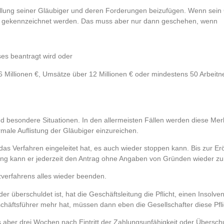
ellung seiner Gläubiger und deren Forderungen beizufügen. Wenn sein
rs gekennzeichnet werden. Das muss aber nur dann geschehen, wenn
ses beantragt wird oder
Millionen €, Umsätze über 12 Millionen € oder mindestens 50 Arbeit
nd besondere Situationen. In den allermeisten Fällen werden diese Mer
rmale Auflistung der Gläubiger einzureichen.
 das Verfahren eingeleitet hat, es auch wieder stoppen kann. Bis zur E
ung kann er jederzeit den Antrag ohne Angaben von Gründen wieder 
zverfahrens alles wieder beenden.
r überschuldet ist, hat die Geschäftsleitung die Pflicht, einen Insolve
chäftsführer mehr hat, müssen dann eben die Gesellschafter diese Pflic
s aber drei Wochen nach Eintritt der Zahlungsunfähigkeit oder Übersch