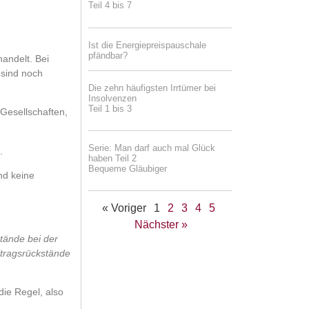
Teil 4 bis 7
Ist die Energiepreispauschale
pfändbar?
handelt. Bei
 sind noch
Die zehn häufigsten Irrtümer bei
Insolvenzen
Teil 1 bis 3
Gesellschaften,
Serie: Man darf auch mal Glück
.
haben Teil 2
Bequeme Gläubiger
nd keine
« Voriger
1
2
3
4
5
Nächster »
tände bei der
itragsrückstände
die Regel, also