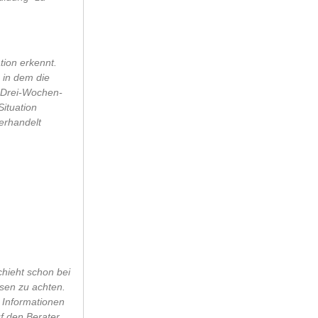
tion erkennt.
 in dem die
e Drei-Wochen-
Situation
erhandelt
hieht schon bei
ssen zu achten.
n Informationen
f den Berater