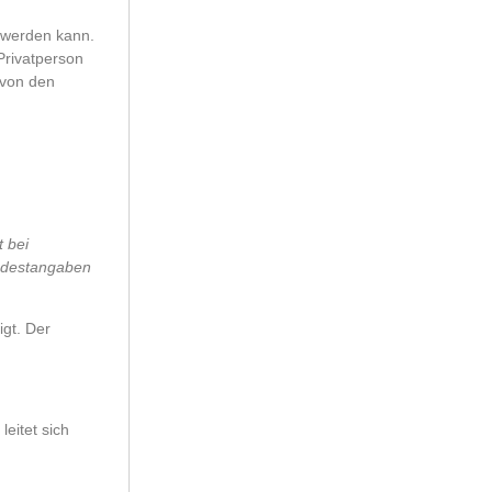
t werden kann.
Privatperson
 von den
t bei
indestangaben
igt. Der
eitet sich