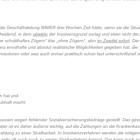
die Geschäftsleitung IMMER drei Wochen Zeit hätte, wenn sie die Situa
scheidend, in dem
objektiv
der Insolvenzgrund vorlag und eben nicht der,
ne schuldhaftes Zögern“ klar „ohne Zögern“, also
im Zweifel sofort
. Di
z ernsthafte und absolut realistische Möglichkeiten gegeben hat, die 
estoren oder was auch immer praktisch schon fast unterschriftsreif v
en hat und
ubhaft macht
ssen wegen fehlender Sozialversicherungsbeiträge gestellt. Das gesc
rater ist es daher äußerst wichtig, auf die Zahlungen an die Krankenka
zahlung zu einer Strafbarkeit. In Insolvenzverfahren werden die nötige
s sehr oft auch noch zu einem Strafverfahren kommt. Das kann auch au