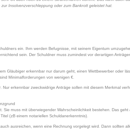
fe zur Insolvenzverschleppung oder zum Bankrott geleistet hat.
 Schuldners ein. Ihm werden Befugnisse, mit seinem Eigentum umzugehen
rnichtend sein. Der Schuldner muss zumindest vor derartigen Anträge
s dem Gläubiger erkennbar nur darum geht, einen Wettbewerber oder läs
 sind Minimalforderungen von wenigen €.
vor. Nur erkennbar zweckwidrige Anträge sollen mit diesem Merkmal ver
enzgrund
. Sie muss mit überwiegender Wahrscheinlichkeit bestehen. Das geht
Titel (zB einem notariellen Schuldanerkenntnis).
 auch ausreichen, wenn eine Rechnung vorgelegt wird. Dann sollten all