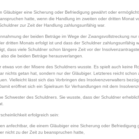
 Gläubiger eine Sicherung oder Befriedigung gewährt oder ermöglicht
u beanspruchen hatte, wenn die Handlung im zweiten oder dritten Monat 
chuldner zur Zeit der Handlung zahlungsunfähig war.
reinnahmung der beiden Beträge im Wege der Zwangsvollstreckung nur
r dritten Monats erfolgt ist und dass der Schuldner zahlungsunfähig w
igt, dass viele Schuldner schon längere Zeit vor der Insolvenzantragste
 also die beiden Beträge herausverlangen.
r etwas von der Misere des Schuldners wusste. Es spielt auch keine Ro
ar nichts getan hat, sondern nur der Gläubiger. Letzteres reicht schon 
uen. Vielleicht lässt sich das Vorbringen des Insolvenzverwalters bezüg
Damit eröffnet sich ein Spielraum für Verhandlungen mit dem Insolvenz
ine Schwester des Schuldners. Sie wusste, dass der Schuldner erheblic
t.
cheinlichkeit erfolgreich sein:
en anfechtbar, die einem Gläubiger eine Sicherung oder Befriedigung 
der nicht zu der Zeit zu beanspruchen hatte,