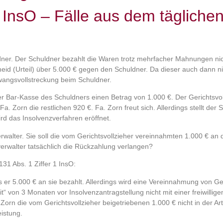
InsO – Fälle aus dem tägliche
ner. Der Schuldner bezahlt die Waren trotz mehrfacher Mahnungen nic
heid (Urteil) über 5.000 € gegen den Schuldner. Da dieser auch dann nic
Zwangsvollstreckung beim Schuldner.
r Bar-Kasse des Schuldners einen Betrag von 1.000 €. Der Gerichtsvoll
. Zorn die restlichen 920 €. Fa. Zorn freut sich. Allerdings stellt der
d das Insolvenzverfahren eröffnet.
walter. Sie soll die vom Gerichtsvollzieher vereinnahmten 1.000 € an 
erwalter tatsächlich die Rückzahlung verlangen?
131 Abs. 1 Ziffer 1 InsO:
 er 5.000 € an sie bezahlt. Allerdings wird eine Vereinnahmung von G
t“ von 3 Monaten vor Insolvenzantragstellung nicht mit einer freiwillig
. Zorn die vom Gerichtsvollzieher beigetriebenen 1.000 € nicht in der Ar
istung.