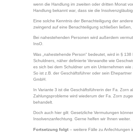
wenn die Handlung im zweiten oder dritten Monat v
Handlung bekannt war, dass sie die Insolvenzgläubige
Eine solche Kenntnis der Benachteiligung der ander
zwingend auf eine Benachteiligung schließen ließen,
Bei nahestehenden Personen wird außerdem vermutet
InsO.
Was „nahestehende Person“ bedeutet, wird in § 138 
Schuldners, näher definierte Verwandte wie Geschwis
es sich bei dem Schuldner um ein Unternehmen wie z
So ist z.B. der Geschäftsführer oder sein Ehepartn
GmbH.
In Variante 3 ist die Geschäftsführerin der Fa. Zor
Zahlungsprobleme wird wiederum der Fa. Zorn zugere
behandelt.
Doch auch hier gilt: Gesetzliche Vermutungen können 
Insolvenzanfechtung. Gerne helfen wir Ihnen weiter.
Fortsetzung folgt
– weitere Fälle zu Anfechtungen i