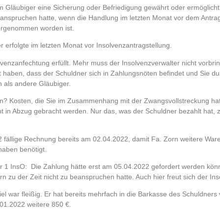
 Gläubiger eine Sicherung oder Befriedigung gewährt oder ermöglicht
u beanspruchen hatte, wenn die Handlung im letzten Monat vor dem Antra
vorgenommen worden ist.
 erfolgte im letzten Monat vor Insolvenzantragstellung.
lvenzanfechtung erfüllt. Mehr muss der Insolvenzverwalter nicht vorbrin
t haben, dass der Schuldner sich in Zahlungsnöten befindet und Sie du
n als andere Gläubiger.
? Kosten, die Sie im Zusammenhang mit der Zwangsvollstreckung hat
ht in Abzug gebracht werden. Nur das, was der Schuldner bezahlt hat, 
 fällige Rechnung bereits am 02.04.2022, damit Fa. Zorn weitere War
rhaben benötigt.
ffer 1 InsO: Die Zahlung hätte erst am 05.04.2022 gefordert werden kö
n zu der Zeit nicht zu beanspruchen hatte. Auch hier freut sich der Ins
l war fleißig. Er hat bereits mehrfach in die Barkasse des Schuldners v
.01.2022 weitere 850 €.