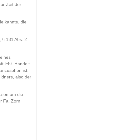
ur Zeit der
e kannte, die
 § 131 Abs. 2
 eines
t lebt. Handelt
anzusehen ist.
ldners, also der
issen um die
r Fa. Zorn