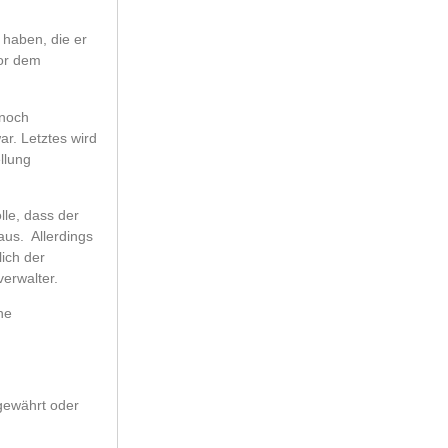
 haben, die er
vor dem
 noch
ar. Letztes wird
llung
lle, dass der
aus. Allerdings
lich der
verwalter.
he
gewährt oder