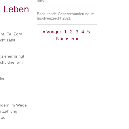
retten!
n Leben
Bedeutende Gesetzesänderung im
Insolvenzrecht 2021
« Voriger
1
2
3
4
5
ht. Fa. Zorn
Nächster »
ht zahlt,
zieher bringt
 Schuldner am
den
eldern im Wege
en Zahlung
t zu