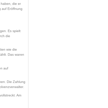
 haben, die er
g auf Eröffnung
gen. Es spielt
rch die
ten wie die
zählt. Das waren
en auf
nnen. Die Zahlung
olvenzverwalter.
ollstreckt. Am