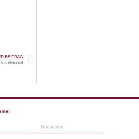
R BEITRAG
nicht allwissend
hme: