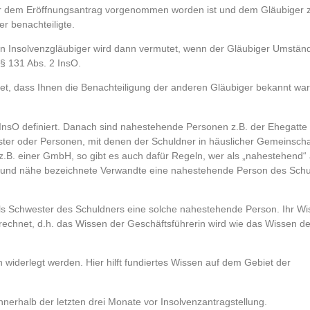
or dem Eröffnungsantrag vorgenommen worden ist und dem Gläubiger z
r benachteiligte.
en Insolvenzgläubiger wird dann vermutet, wenn der Gläubiger Umständ
 § 131 Abs. 2 InsO.
, dass Ihnen die Benachteiligung der anderen Gläubiger bekannt war,
InsO definiert. Danach sind nahestehende Personen z.B. der Ehegatte
ter oder Personen, mit denen der Schuldner in häuslicher Gemeinschaf
.B. einer GmbH, so gibt es auch dafür Regeln, wer als „nahestehend“ 
er und nähe bezeichnete Verwandte eine nahestehende Person des Schu
n als Schwester des Schuldners eine solche nahestehende Person. Ihr W
chnet, d.h. das Wissen der Geschäftsführerin wird wie das Wissen de
widerlegt werden. Hier hilft fundiertes Wissen auf dem Gebiet der
nnerhalb der letzten drei Monate vor Insolvenzantragstellung.